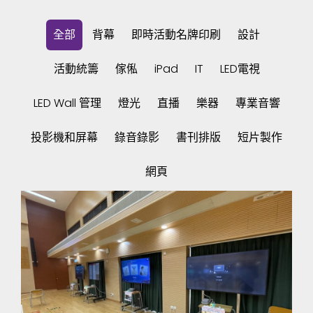
全部
背幕
即時活動名牌印刷
設計
活動統籌
傢俬
iPad
IT
LED電視
LED Wall 管理
燈光
直播
樂器
專業音響
投影機和屏幕
錄音錄影
書刊排版
短片製作
網頁