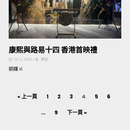
康熙與路易十四 香港首映禮
14.11.2024
•
樂器
銅鑼 x1
« 上一頁
1
2
3
4
5
6
...
9
下一頁 »