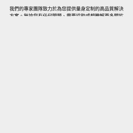
我們的專家團隊致力於為您提供量身定制的高品質解決
方案。無論您有任何問題、需要協助或想瞭解更多關於
我們的服務，我們都會樂意幫助您。
報價系統
聯繫我們