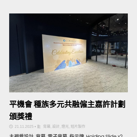
平機會 種族多元共融僱主嘉許計劃
頒獎禮
21.11.2025
•
背幕
,
設計
,
燈光
,
短片製作
主視覺設計, 背幕, 電子背幕, 指示牌, Holding Slide x2,