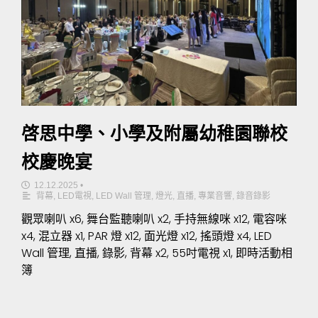
啓思中學、小學及附屬幼稚園聯校
校慶晚宴
12.12.2025
•
背幕
,
LED電視
,
LED Wall 管理
,
燈光
,
直播
,
專業音響
,
錄音錄影
觀眾喇叭 x6, 舞台監聽喇叭 x2, 手持無線咪 x12, 電容咪
x4, 混立器 x1, PAR 燈 x12, 面光燈 x12, 搖頭燈 x4, LED
Wall 管理, 直播, 錄影, 背幕 x2, 55吋電視 x1, 即時活動相
簿