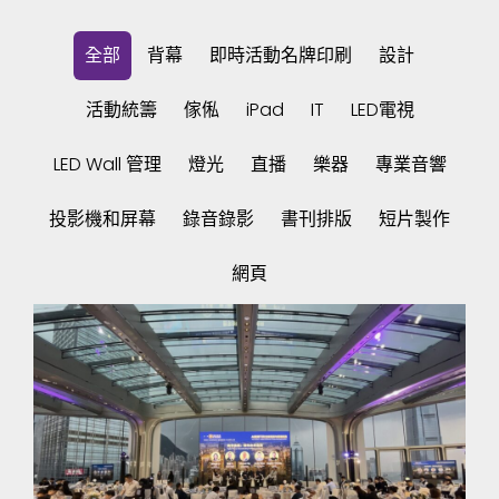
全部
背幕
即時活動名牌印刷
設計
活動統籌
傢俬
iPad
IT
LED電視
LED Wall 管理
燈光
直播
樂器
專業音響
投影機和屏幕
錄音錄影
書刊排版
短片製作
網頁