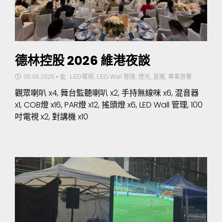
德林控股 2026 維港夜談
05.06.2026
•
LED電視
,
LED Wall 管理
,
燈光
,
直播
,
專業音響
觀眾喇叭 x4, 舞台監聽喇叭 x2, 手持無線咪 x6, 混音器
x1, COB燈 x16, PAR燈 x12, 搖頭燈 x6, LED Wall 管理, 100
吋電視 x2, 對講機 x10