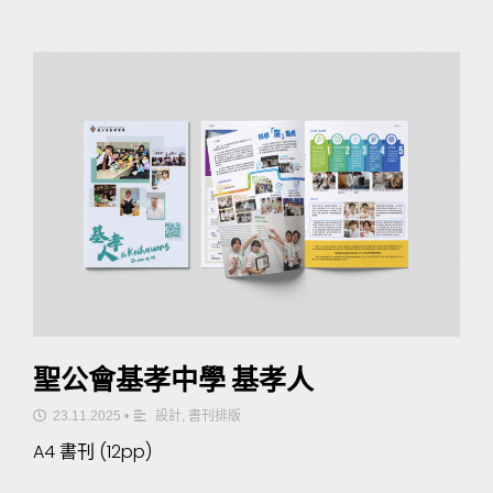
聖公會基孝中學 基孝人
23.11.2025
•
設計
,
書刊排版
A4 書刊 (12pp)