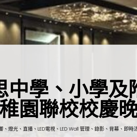
思中學、小學及
稚園聯校校慶
響、燈光、直播、LED電視、LED Wall 管理、錄影、背幕、即時