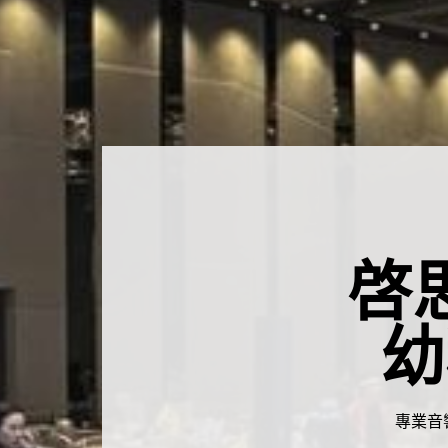
啓
幼
專業音