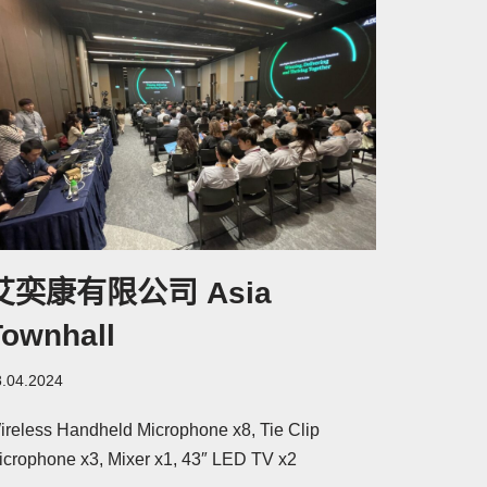
艾奕康有限公司 Asia
Townhall
8.04.2024
ireless Handheld Microphone x8, Tie Clip
icrophone x3, Mixer x1, 43″ LED TV x2