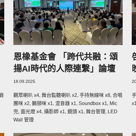
恩橡基金會 「跨代共融：頌
揚AI時代的人際連繫」論壇
18.09.2025
2
混音
觀眾喇叭 x4, 舞台監聽喇叭 x2, 手持無線咪 x8, 合唱
手
團咪 x2, 鵝頸咪 x1, 混音器 x1, Soundbox x1, Mic
x
兜, 面光燈 x4, 攝影師 x1, 鏡頭 x1, 舞台管理, LED
Wall 管理