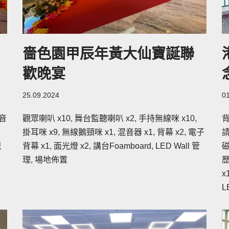
嗇色園甲辰年黃大仙寶誕聯
歡晚宴
25.09.2024
0
混音
觀眾喇叭 x10, 舞台監聽喇叭 x2, 手持無線咪 x10,
背
掛耳咪 x9, 無線鵝頸咪 x1, 混音器 x1, 背幕 x2, 電子
請
視
背幕 x1, 面光燈 x2, 講台Foamboard, LED Wall 管
磁
理, 場地佈置
歷
x
L