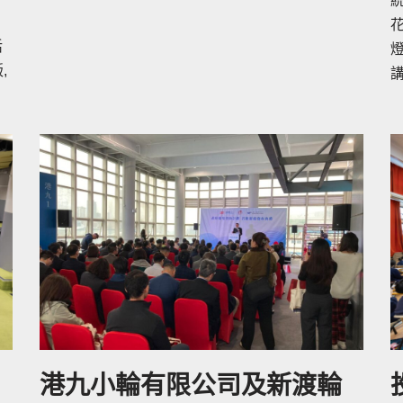
統
花
活
燈
,
講
港九小輪有限公司及新渡輪