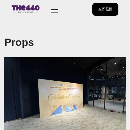
立即報價
Skip
to
content
Props