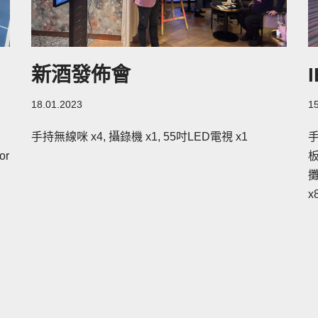
新酒發佈會
18.01.2023
1
手持無線咪 x4, 攝錄機 x1, 55吋LED電視 x1
手
or
板
攤
x