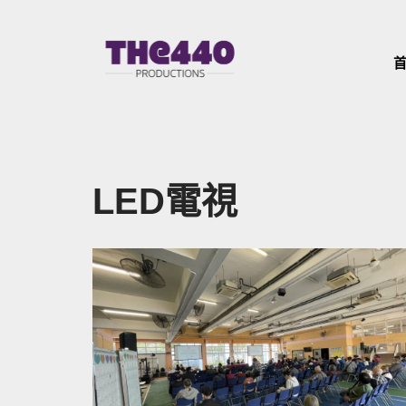
Skip
to
content
LED電視