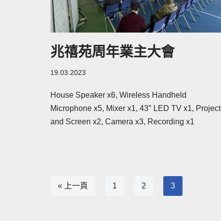
兆禧苑周年業主⼤會
19.03.2023
House Speaker x6, Wireless Handheld
Microphone x5, Mixer x1, 43″ LED TV x1, Project
and Screen x2, Camera x3, Recording x1
« 上一頁
1
2
3