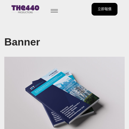
立即報價
Skip
to
content
Banner