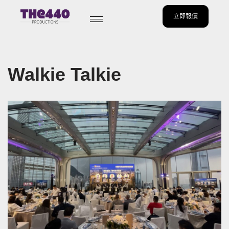
立即報價
Skip
to
content
Walkie Talkie