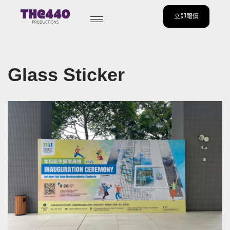
立即報價
Skip
to
content
Glass Sticker