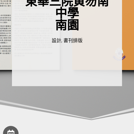
東華三院黄笏南
中學
南園
設計, 書刊排版