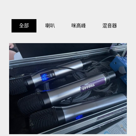
全部
喇叭
咪高峰
混音器