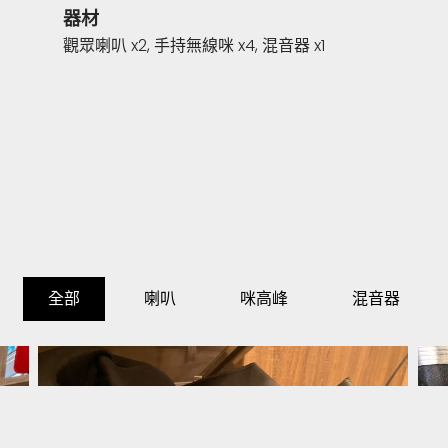
器材
觀眾喇叭 x2, 手持無線咪 x4, 混音器 x1
全部
喇叭
咪高峰
混音器