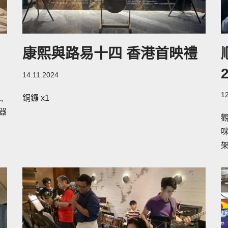
康熙與路易十四 香港首映禮
14.11.2024
1
,
銅鑼 x1
聽器
觀
咪
架