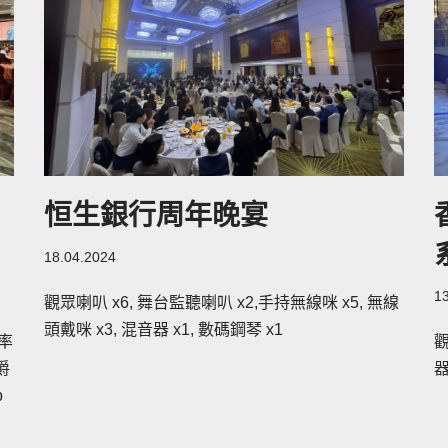
恒生銀行周年晚宴
18.04.2024
1
觀眾喇叭 x6, 舞台監聽喇叭 x2,手持無線咪 x5, 無線
頭戴咪 x3, 混音器 x1, 數碼鋼琴 x1
功率
觀
 爵
器
p