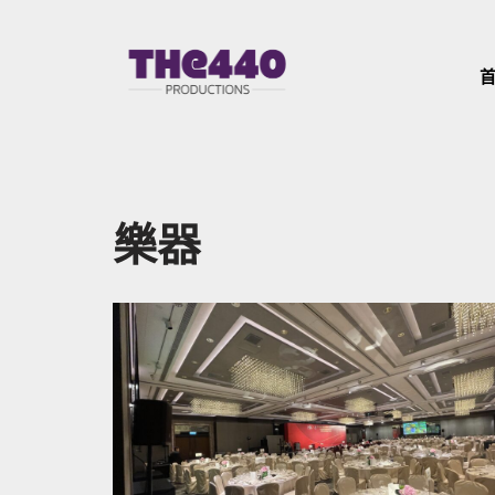
Skip
to
content
樂器