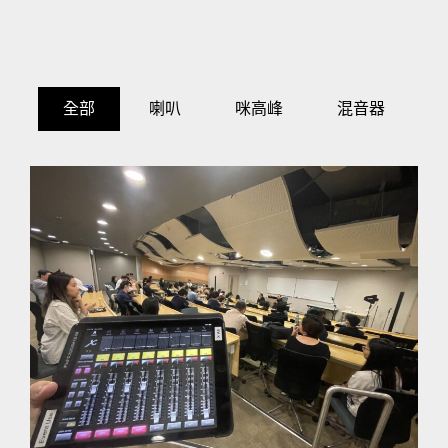
全部
喇叭
咪高峰
混音器