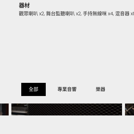
器材
觀眾喇叭 x2, 舞台監聽喇叭 x2, 手持無線咪 x4, 混音器 x1
全部
專業音響
樂器