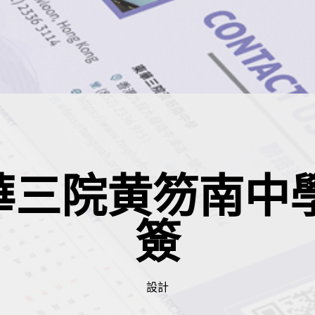
華三院黄笏南中學
簽
設計